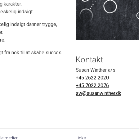
g karakter.
eskelig indsigt.
ig indsigt danner trygge,
r.
re.
 fra nok til at skabe succes
Kontakt
Susan Winther a/s
+45 2622 2020
+45 7022 2076
sw@susanwinther.dk
le medier
Links