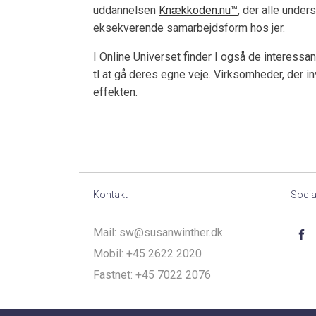
uddannelsen
Knækkoden.nu™
, der alle under
eksekverende samarbejdsform hos jer.
I Online Universet finder I også de interessa
tl at gå deres egne veje. Virksomheder, der i
effekten.
Kontakt
Socia
Mail:
sw@susanwinther.dk
Mobil:
+45 2622 2020
Fastnet:
+45 7022 2076