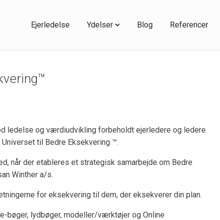
Ejerledelse
Ydelser
Blog
Referencer
kvering™
od ledelse og værdiudvikling forbeholdt ejerledere og ledere.
 Universet til Bedre Eksekvering ™.
e med, når der etableres et strategisk samarbejde om Bedre
an Winther a/s.
tningerne for eksekvering til dem, der eksekverer din plan.
 e-bøger, lydbøger, modeller/værktøjer og Online