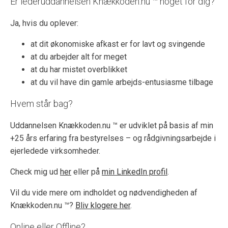
Er lederuddannelsen Knækkoden.nu ™ noget for dig?
Ja, hvis du oplever:
at dit økonomiske afkast er for lavt og svingende
at du arbejder alt for meget
at du har mistet overblikket
at du vil have din gamle arbejds-entusiasme tilbage
Hvem står bag?
Uddannelsen Knækkoden.nu ™ er udviklet på basis af min
+25 års erfaring fra bestyrelses – og rådgivningsarbejde i
ejerledede virksomheder.
Check mig ud
her
eller på
min LinkedIn profil
.
Vil du vide mere om indholdet og nødvendigheden af
Knækkoden.nu ™?
Bliv klogere her
.
Online eller Offline?