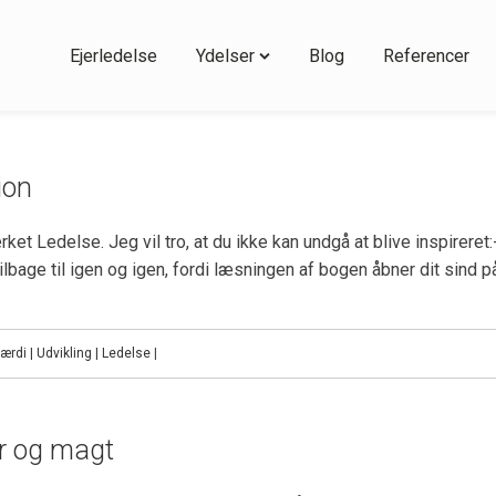
Ejerledelse
Ydelser
Blog
Referencer
ion
t Ledelse. Jeg vil tro, at du ikke kan undgå at blive inspireret
lbage til igen og igen, fordi læsningen af bogen åbner dit sind på
ærdi | Udvikling | Ledelse
|
er og magt