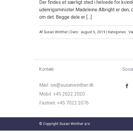
Der findes et særligt sted i helvede for kvin
udenrigsminister Madeleine Albright er den, de
om det. Begge dele er […]
Af Susan Winther | Dato : august 6, 2019 | Kategories :
Væ
Kontakt
Socia
Mail:
sw@susanwinther.dk
Mobil:
+45 2622 2020
Fastnet:
+45 7022 2076
© Copyright Susan Winther a/s