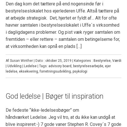
Den dag kom det tættere på end nogensinde før i
bestyrelseslokalet hos ejerlederen Uffe. Altså tættere på
at arbejde strategisk. Det, hjertet er fyldt af... Alt for ofte
havner samtalen i bestyrelseslokalet i Uffe´s virksomhed
i dagligdagens problemer. Og pist væk ryger samtalen om
fremtiden – eller rettere – samtalen om betingelserne for,
at virksomheden kan opnå en plads […]
Af Susan Winther | Dato : oktober 25, 2019 | Kategories :
Bestyrelse
,
Værdi
| Udvikling | Ledelse
| Tags:
advisory board
,
bestyrelsesarbejde
,
ejer
ledelse
,
eksekvering
,
forretningsudvikling
,
psykologi
God ledelse | Bøger til inspiration
De fedeste “ikke-ledelsesbøger” om
håndværket Ledelse. Jeg vil tro, at du ikke kan undgå at
blive inspireret:-) 7 gode vaner Stephen R. Covey´s 7 gode