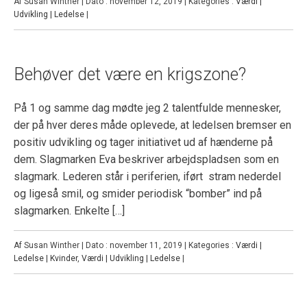
Af Susan Winther | Dato : november 12, 2019 | Kategories :
Værdi |
Udvikling | Ledelse
|
Behøver det være en krigszone?
På 1 og samme dag mødte jeg 2 talentfulde mennesker,
der på hver deres måde oplevede, at ledelsen bremser en
positiv udvikling og tager initiativet ud af hænderne på
dem. Slagmarken Eva beskriver arbejdspladsen som en
slagmark. Lederen står i periferien, iført stram nederdel
og ligeså smil, og smider periodisk “bomber” ind på
slagmarken. Enkelte […]
Af Susan Winther | Dato : november 11, 2019 | Kategories :
Værdi |
Ledelse | Kvinder
,
Værdi | Udvikling | Ledelse
|