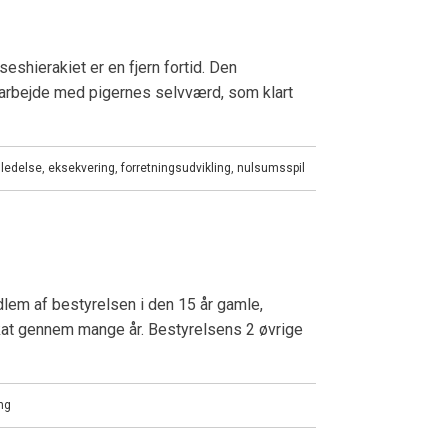
eshierakiet er en fjern fortid. Den
arbejde med pigernes selvværd, som klart
 ledelse
,
eksekvering
,
forretningsudvikling
,
nulsumsspil
em af bestyrelsen i den 15 år gamle,
at gennem mange år. Bestyrelsens 2 øvrige
ng