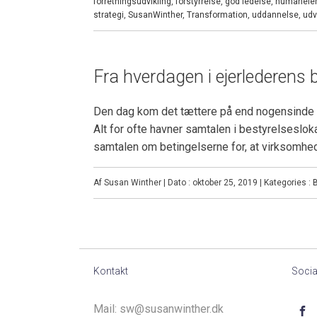
forretningsudvikling
,
forstyrrelse
,
god ledelse
,
humanele
strategi
,
SusanWinther
,
Transformation
,
uddannelse
,
udv
Fra hverdagen i ejerlederens 
Den dag kom det tættere på end nogensinde før 
Alt for ofte havner samtalen i bestyrelseslo
samtalen om betingelserne for, at virksomhe
Af Susan Winther | Dato : oktober 25, 2019 | Kategories :
B
Kontakt
Socia
Mail:
sw@susanwinther.dk