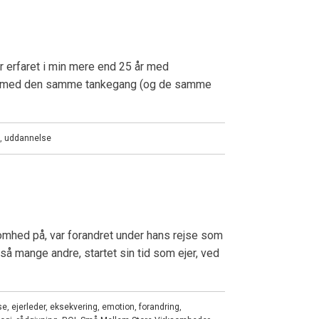
r erfaret i min mere end 25 år med
emer med den samme tankegang (og de samme
,
uddannelse
ksomhed på, var forandret under hans rejse som
så mange andre, startet sin tid som ejer, ved
se
,
ejerleder
,
eksekvering
,
emotion
,
forandring
,