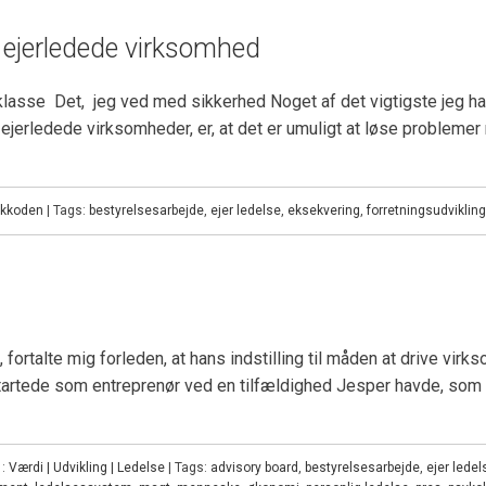
ejerledede virksomhed
sklasse Det, jeg ved med sikkerhed Noget af det vigtigste jeg ha
 ejerledede virksomheder, er, at det er umuligt at løse probl
kkoden
| Tags:
bestyrelsesarbejde
,
ejer ledelse
,
eksekvering
,
forretningsudvikling
fortalte mig forleden, at hans indstilling til måden at drive vir
 Startede som entreprenør ved en tilfældighed Jesper havde, som 
 :
Værdi | Udvikling | Ledelse
| Tags:
advisory board
,
bestyrelsesarbejde
,
ejer ledel