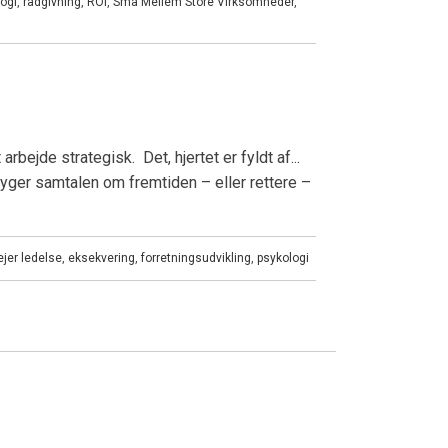
ogi
,
rådgivning
,
ROI
,
Små Mellem Store Virksomheder
,
ejde strategisk. Det, hjertet er fyldt af...
ryger samtalen om fremtiden – eller rettere –
ejer ledelse
,
eksekvering
,
forretningsudvikling
,
psykologi