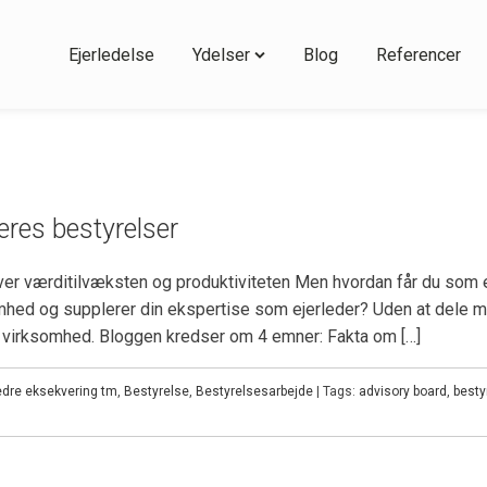
Ejerledelse
Ydelser
Blog
Referencer
eres bestyrelser
værditilvæksten og produktiviteten Men hvordan får du som eje
mhed og supplerer din ekspertise som ejerleder? Uden at dele m
 virksomhed. Bloggen kredser om 4 emner: Fakta om […]
dre eksekvering tm
,
Bestyrelse
,
Bestyrelsesarbejde
| Tags:
advisory board
,
besty