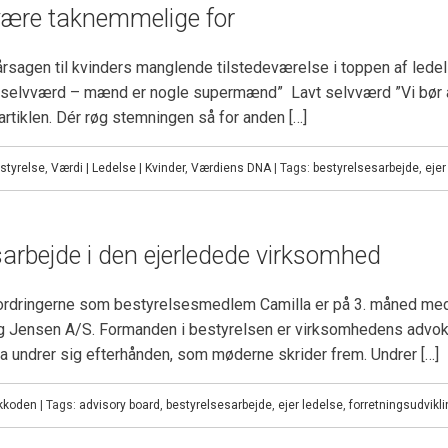
være taknemmelige for
årsagen til kvinders manglende tilstedeværelse i toppen af ledels
et selvværd – mænd er nogle supermænd” Lavt selvværd ”Vi bør 
rtiklen. Dér røg stemningen så for anden […]
styrelse
,
Værdi | Ledelse | Kvinder
,
Værdiens DNA
| Tags:
bestyrelsesarbejde
,
ejer
sarbejde i den ejerledede virksomhed
ordringerne som bestyrelsesmedlem Camilla er på 3. måned medl
g Jensen A/S. Formanden i bestyrelsen er virksomhedens advok
a undrer sig efterhånden, som møderne skrider frem. Undrer […]
kkoden
| Tags:
advisory board
,
bestyrelsesarbejde
,
ejer ledelse
,
forretningsudvikli