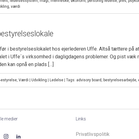
ment
,
ledelsessystem
,
magt
,
menneske
,
økonomi
,
personlig ledelse
,
pres
,
psykol
ikling
,
værdi
bestyrelseslokale
i bestyrelseslokalet hos ejerlederen Uffe. Altså tættere på at arb
kalet i Uffe´s virksomhed i dagligdagens problemer. Og pist væk 
den kan opnå en plads […]
estyrelse
,
Værdi | Udvikling | Ledelse
| Tags:
advisory board
,
bestyrelsesarbejde
,
le medier
Links
Privatlivspolitik