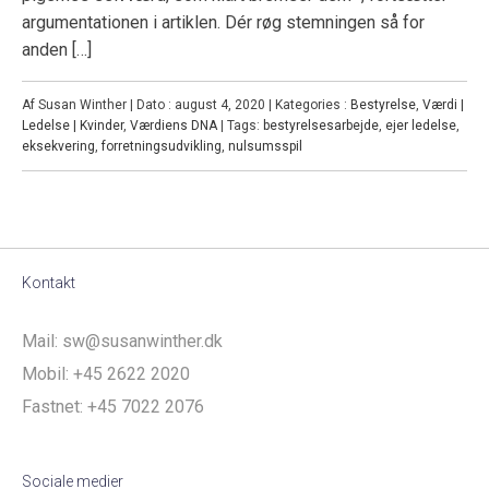
argumentationen i artiklen. Dér røg stemningen så for
anden […]
Af Susan Winther | Dato : august 4, 2020 | Kategories :
Bestyrelse
,
Værdi |
Ledelse | Kvinder
,
Værdiens DNA
| Tags:
bestyrelsesarbejde
,
ejer ledelse
,
eksekvering
,
forretningsudvikling
,
nulsumsspil
Kontakt
Mail:
sw@susanwinther.dk
Mobil:
+45 2622 2020
Fastnet:
+45 7022 2076
Sociale medier