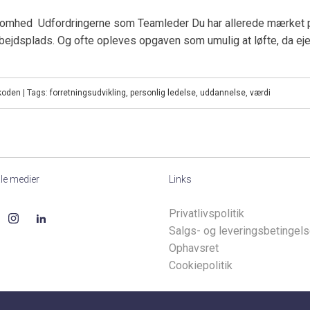
ksomhed Udfordringerne som Teamleder Du har allerede mærket 
bejdsplads. Og ofte opleves opgaven som umulig at løfte, da eje
koden
| Tags:
forretningsudvikling
,
personlig ledelse
,
uddannelse
,
værdi
le medier
Links
Privatlivspolitik
Salgs- og leveringsbetingels
Ophavsret
Cookiepolitik