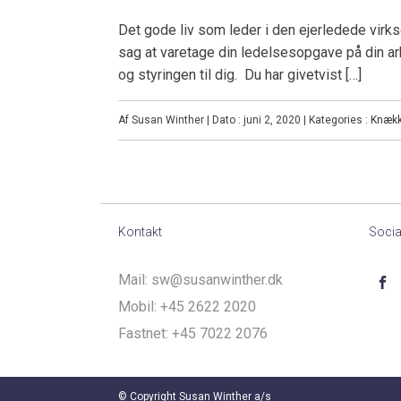
Det gode liv som leder i den ejerledede vir
sag at varetage din ledelsesopgave på din ar
og styringen til dig. Du har givetvist […]
Af Susan Winther | Dato : juni 2, 2020 | Kategories :
Knæk
Kontakt
Socia
Mail:
sw@susanwinther.dk
Mobil:
+45 2622 2020
Fastnet:
+45 7022 2076
© Copyright Susan Winther a/s