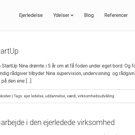
Ejerledelse
Ydelser
Blog
Referencer
tartUp
StartUp Nina drømte i 5 år om at få foden under eget bord. Og f
dig rådgiver tilbyder Nina supervision, undervisning og rådgiv
 på den ene […]
kkoden
| Tags:
ejer ledelse
,
uddannelse
,
værdi
,
virksomhedsudvikling
sarbejde i den ejerledede virksomhed