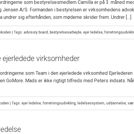
ordringerne som bestyrelsesmedlem Camilla er på 3. måned medl
g Jensen A/S. Formanden i bestyrelsen er virksomhedens advok
a undrer sig efterhånden, som møderne skrider frem. Undrer […]
kkoden
| Tags:
advisory board
,
bestyrelsesarbejde
,
ejer ledelse
,
forretningsudvikli
e ejerledede virksomheder
dfordringerne som Team i den ejerledede virksomhed Ejerlederen
en GoMore. Mads er ikke rigtigt tilfreds med Peters indsats. Nå
koden
| Tags:
ejer ledelse
,
forretningsudvikling
,
ledelsessystem
,
uddannelse
,
vær
rledelse