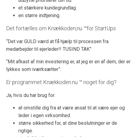
udbytte prioriterer din tid.
et stærkere kundegrundlag.
en større indtjening.
Det fortælles om Knækkoden,nu ™for StartUps
“Det var GULD værd at få hjælp til processen fra
medarbejder til ejerleder!! TUSIND TAK”
“Mit afkast af min investering er, at jeg er en af dem, der er
lykkes som iværksætter”.
Er programmet Knækkoden.nu ™ noget for dig?
Ja, hvis du har brug for:
at omstille dig fra at være ansat til at være ejer og
leder i egen virksomhed.
større sikkerhed for, at dine beslutninger er de
rigtige.