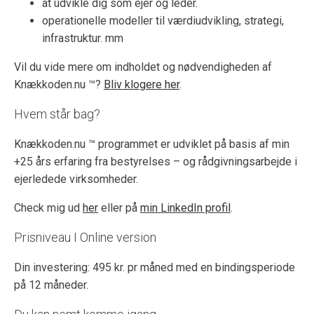
at udvikle dig som ejer og leder.
operationelle modeller til værdiudvikling, strategi,
infrastruktur. mm
Vil du vide mere om indholdet og nødvendigheden af
Knækkoden.nu ™?
Bliv klogere her
.
Hvem står bag?
Knækkoden.nu ™ programmet er udviklet på basis af min
+25 års erfaring fra bestyrelses – og rådgivningsarbejde i
ejerledede virksomheder.
Check mig ud
her
eller på
min LinkedIn profil
.
Prisniveau I Online version
Din investering: 495 kr. pr måned med en bindingsperiode
på 12 måneder.